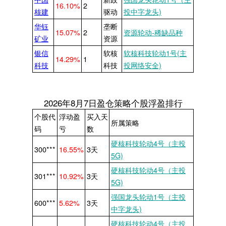
16.10%
2
核建
驱动
投中字龙头)
华钰
垄断
15.07%
2
资源轮动-稀缺品种
矿业
资源
银信
软核
软核科技轮动1号(主
14.29%
1
科技
科技
投网络安全)
2026年8月7日盈仓策略个股浮盈排行
个股代
浮动盈
买入天
所属策略
码
亏
数
硬核科技轮动4号（主投
300***
16.55%
3天
5G)
硬核科技轮动4号（主投
301***
10.92%
3天
5G)
强国龙头轮动1号（主投
600***
5.62%
3天
中字龙头)
硬核科技轮动4号（主投