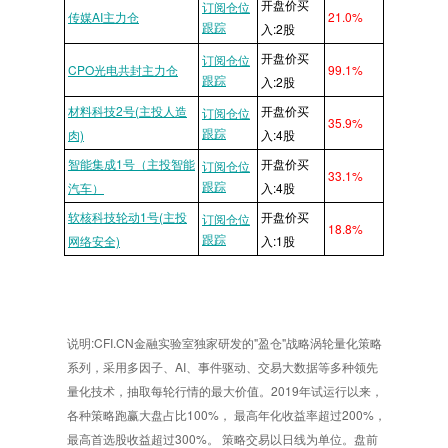
开盘价买
订阅仓位
传媒AI主力仓
21.0%
跟踪
入:2股
开盘价买
订阅仓位
CPO光电共封主力仓
99.1%
跟踪
入:2股
材料科技2号(主投人造
开盘价买
订阅仓位
35.9%
跟踪
肉)
入:4股
智能集成1号（主投智能
开盘价买
订阅仓位
33.1%
跟踪
汽车）
入:4股
软核科技轮动1号(主投
开盘价买
订阅仓位
18.8%
跟踪
网络安全)
入:1股
说明:CFI.CN金融实验室独家研发的"盈仓"战略涡轮量化策略
系列，采用多因子、AI、事件驱动、交易大数据等多种领先
量化技术，抽取每轮行情的最大价值。2019年试运行以来，
各种策略跑赢大盘占比100%， 最高年化收益率超过200%，
最高首选股收益超过300%。 策略交易以日线为单位。盘前