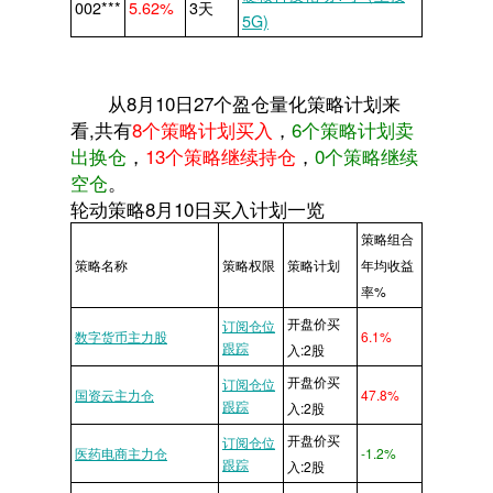
002***
5.62%
3天
5G)
从8月10日27个盈仓量化策略计划来
看,共有
8个策略计划买入
，
6个策略计划卖
出换仓
，
13个策略继续持仓
，
0个策略继续
空仓
。
轮动策略8月10日买入计划一览
策略组合
策略名称
策略权限
策略计划
年均收益
率%
开盘价买
订阅仓位
数字货币主力股
6.1%
跟踪
入:2股
开盘价买
订阅仓位
国资云主力仓
47.8%
跟踪
入:2股
开盘价买
订阅仓位
医药电商主力仓
-1.2%
跟踪
入:2股