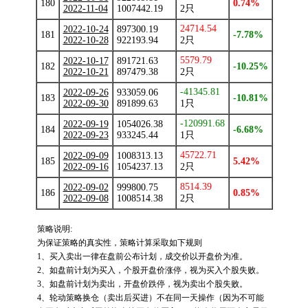
180
0.74%
2022-11-04
1007442.19
2只
24714.54
2022-10-24
897300.19
181
-7.78%
2022-10-28
922193.94
2只
5579.79
2022-10-17
891721.63
182
-10.25%
2022-10-21
897479.38
2只
-41345.81
2022-09-26
933059.06
183
-10.81%
2022-09-30
891899.63
1只
-120991.68
2022-09-19
1054026.38
184
-6.68%
2022-09-23
933245.44
1只
45722.71
2022-09-09
1008313.13
185
5.42%
2022-09-16
1054237.13
2只
8514.39
2022-09-02
999800.75
186
0.85%
2022-09-08
1008514.38
2只
策略说明:
为保证策略的真实性，策略计算采取如下规则
1、买入卖出一律在盘前公布计划，成交价以开盘价为准。
2、如盘前计划为买入，个股开盘价涨停，视为买入个股失败。
3、如盘前计划为卖出，开盘价跌停，视为卖出个股失败。
4、轮动策略换仓（卖出后买进）不在同一天操作（因为不可能