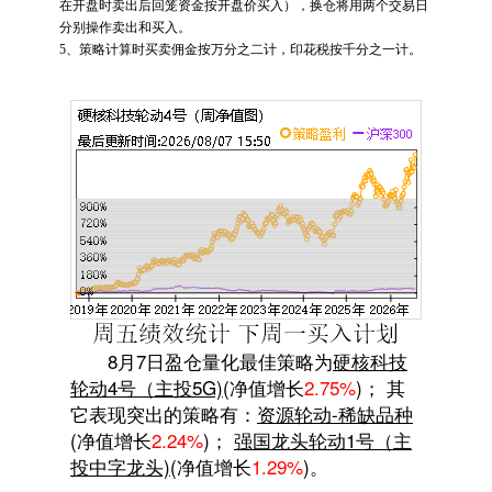
在开盘时卖出后回笼资金按开盘价买入），换仓将用两个交易日
分别操作卖出和买入。
5、策略计算时买卖佣金按万分之二计，印花税按千分之一计。
8月7日盈仓量化最佳策略为
硬核科技
轮动4号（主投5G)
(净值增长
2.75%
)； 其
它表现突出的策略有：
资源轮动-稀缺品种
(净值增长
2.24%
)；
强国龙头轮动1号（主
投中字龙头)
(净值增长
1.29%
)。