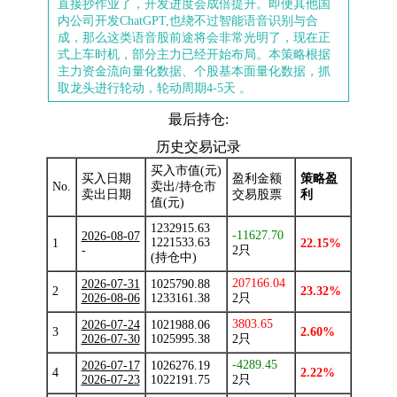
直接抄作业了，开发进度会成倍提升。即便其他国
内公司开发ChatGPT,也绕不过智能语音识别与合
成，那么这类语音股前途将会非常光明了，现在正
式上车时机，部分主力已经开始布局。本策略根据
主力资金流向量化数据、个股基本面量化数据，抓
取龙头进行轮动，轮动周期4-5天 。
最后持仓:
历史交易记录
买入市值(元)
买入日期
盈利金额
策略盈
No.
卖出/持仓市
卖出日期
交易股票
利
值(元)
1232915.63
-11627.70
2026-08-07
1221533.63
1
22.15%
-
2只
(持仓中)
207166.04
2026-07-31
1025790.88
2
23.32%
2026-08-06
1233161.38
2只
3803.65
2026-07-24
1021988.06
3
2.60%
2026-07-30
1025995.38
2只
-4289.45
2026-07-17
1026276.19
4
2.22%
2026-07-23
1022191.75
2只