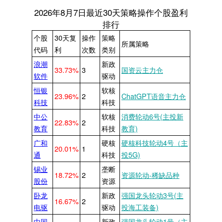
2026年8月7日最近30天策略操作个股盈利
排行
个股
30天复
操作
策略
所属策略
代码
利
次数
类别
浪潮
新政
33.73%
3
国资云主力仓
软件
驱动
恒银
软核
23.96%
2
ChatGPT语音主力仓
科技
科技
中公
软核
消费轮动6号(主投新
22.83%
2
教育
科技
教育)
广和
硬核
硬核科技轮动4号（主
20.01%
1
通
科技
投5G)
锡业
垄断
18.72%
2
资源轮动-稀缺品种
股份
资源
卧龙
新政
强国龙头轮动3号(主
16.67%
2
电驱
驱动
投海工装备)
中国
新政
强国龙头轮动1号（主